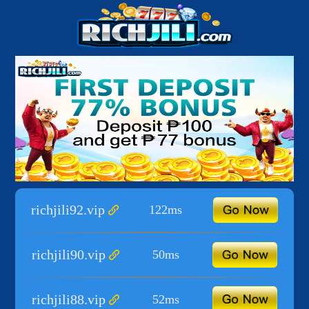
richjili92.vip
122ms
richjili90.vip
50ms
richjili88.vip
52ms