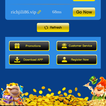
richjili86.vip
68ms